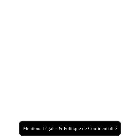
Réseaux Sociaux
Horaires ouvertures et appels*
Lundi au Samedi de 7H à
22H
Site réalisé à l'aide d'Hostinger
Mentions Légales & Politique de Confidentialité