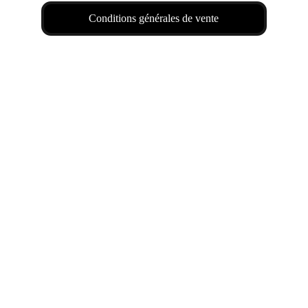
Conditions générales de vente
Nos contacts 
Email : 
cygnus.star.astro@gmail.com
     (7J/7)
Téléphone : (+33) 
06 51 28 96 
18
Localisation : Quint Fonsegrive
*Les horaires sont à titre indicatif et peuvent ne pas 
être respectés.
© Copyright 2026 CygnusStar, 